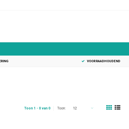
0
ERING
VOORRAADHOUDEND
12
Toon 1 - 0 van 0
Toon: