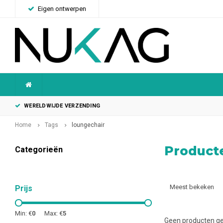
Eigen ontwerpen
WERELDWIJDE VERZENDING
Home
Tags
loungechair
Product
Categorieën
Meest bekeken
Prijs
Min: €
0
Max: €
5
Geen producten ge