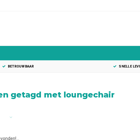
BETROUWBAAR
SNELLE LEV
en getagd met loungechair
vonden!...