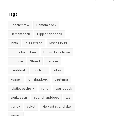
Tags
Beach throw
Hamam doek
Hamamdoek
Hippe handdoek
Ibiza
Ibiza strand
Mycha Ibiza
Ronde handdoek
Round Ibiza towel
Roundie
Strand
cadeau
handdoek
inrichting
kikoy
kussen
omslagdoek
pestemal
relatiegeschenk
rond
saunadoek
sierkussen
strandhanddoek
tas
trendy
velvet
vierkant strandlaken
wonen