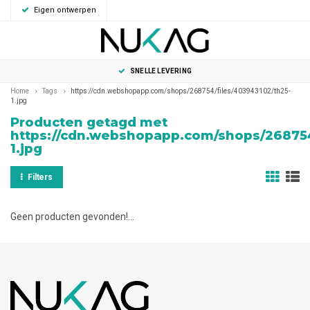
Eigen ontwerpen
0
MENU
SNELLE LEVERING
Home
Tags
https://cdn.webshopapp.com/shops/268754/files/403943102/th25-
1.jpg
Producten getagd met
https://cdn.webshopapp.com/shops/268754
1.jpg
Filters
Geen producten gevonden!...