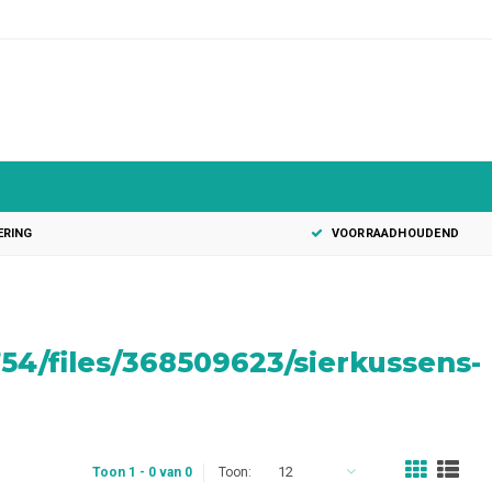
0
ERING
VOORRAADHOUDEND
4/files/368509623/sierkussens-
12
Toon 1 - 0 van 0
Toon: