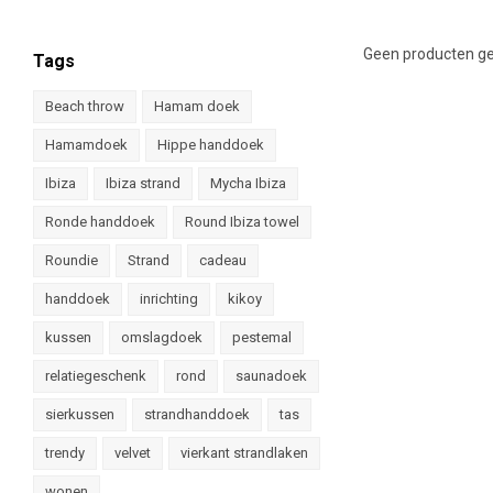
Geen producten ge
Tags
Beach throw
Hamam doek
Hamamdoek
Hippe handdoek
Ibiza
Ibiza strand
Mycha Ibiza
Ronde handdoek
Round Ibiza towel
Roundie
Strand
cadeau
handdoek
inrichting
kikoy
kussen
omslagdoek
pestemal
relatiegeschenk
rond
saunadoek
sierkussen
strandhanddoek
tas
trendy
velvet
vierkant strandlaken
wonen