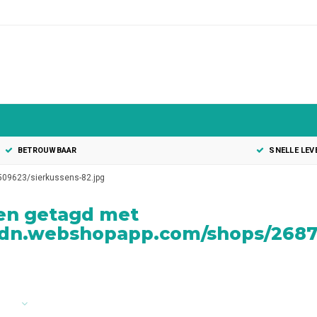
BETROUWBAAR
SNELLE LEV
509623/sierkussens-82.jpg
en getagd met
/cdn.webshopapp.com/shops/26875