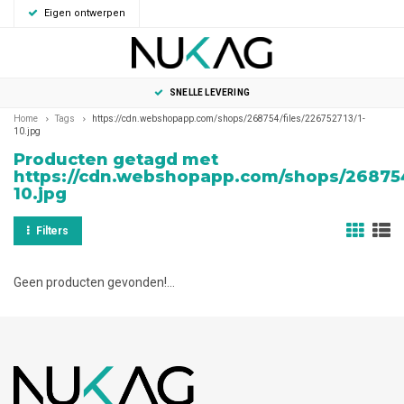
Eigen ontwerpen
0
MENU
SNELLE LEVERING
Home
Tags
https://cdn.webshopapp.com/shops/268754/files/226752713/1-
10.jpg
Producten getagd met
https://cdn.webshopapp.com/shops/268754/
10.jpg
Filters
Geen producten gevonden!...