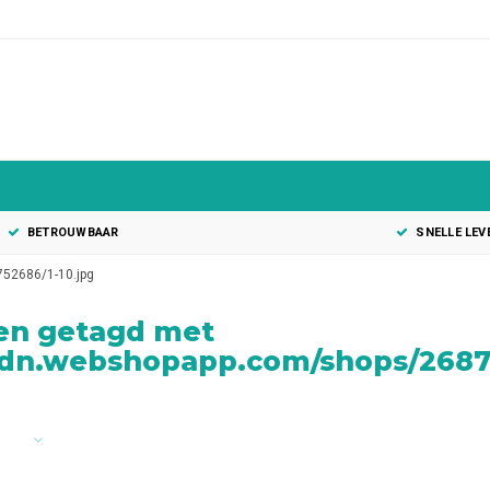
BETROUWBAAR
SNELLE LEV
752686/1-10.jpg
en getagd met
cdn.webshopapp.com/shops/26875