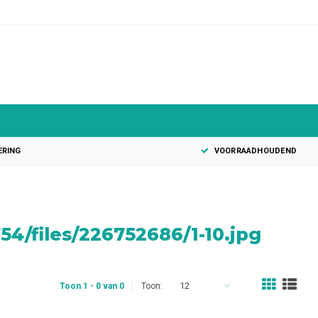
0
ERING
VOORRAADHOUDEND
4/files/226752686/1-10.jpg
12
Toon 1 - 0 van 0
Toon: