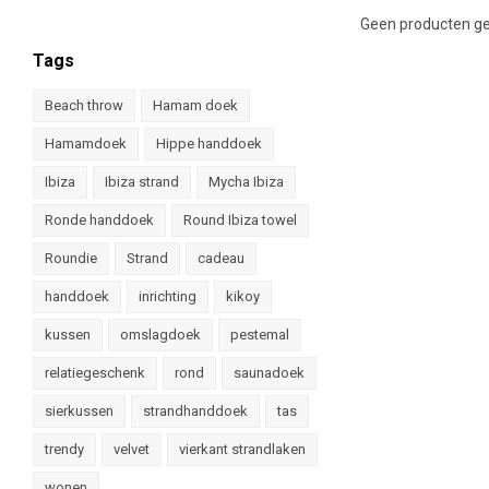
Geen producten ge
Tags
Beach throw
Hamam doek
Hamamdoek
Hippe handdoek
Ibiza
Ibiza strand
Mycha Ibiza
Ronde handdoek
Round Ibiza towel
Roundie
Strand
cadeau
handdoek
inrichting
kikoy
kussen
omslagdoek
pestemal
relatiegeschenk
rond
saunadoek
sierkussen
strandhanddoek
tas
trendy
velvet
vierkant strandlaken
wonen