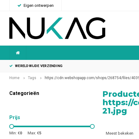
Eigen ontwerpen
WERELDWIJDE VERZENDING
Home
Tags
https://cdn.webshopapp.com/shops/268754/files/4039
Product
Categorieën
https://
21.jpg
Prijs
Min: €
0
Max: €
5
Meest bekeken