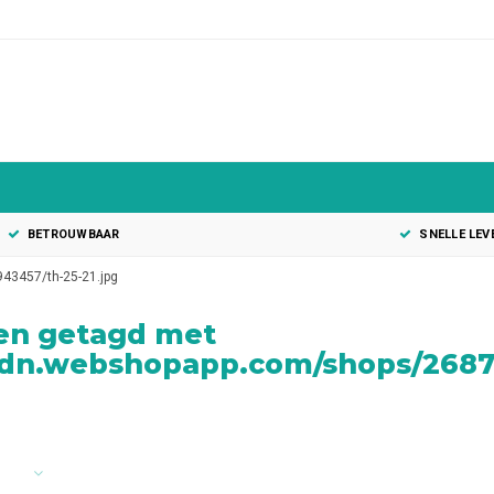
BETROUWBAAR
SNELLE LEV
43457/th-25-21.jpg
en getagd met
cdn.webshopapp.com/shops/26875