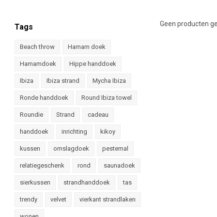
Geen producten ge
Tags
Beach throw
Hamam doek
Hamamdoek
Hippe handdoek
Ibiza
Ibiza strand
Mycha Ibiza
Ronde handdoek
Round Ibiza towel
Roundie
Strand
cadeau
handdoek
inrichting
kikoy
kussen
omslagdoek
pestemal
relatiegeschenk
rond
saunadoek
sierkussen
strandhanddoek
tas
trendy
velvet
vierkant strandlaken
wonen