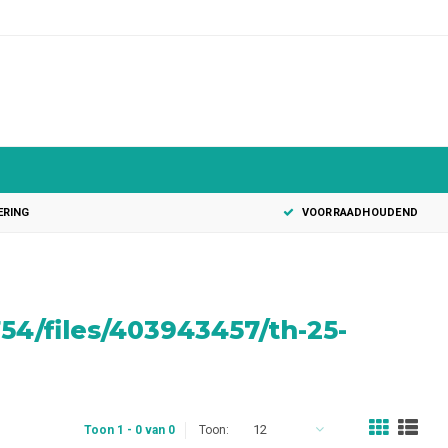
0
ERING
VOORRAADHOUDEND
4/files/403943457/th-25-
12
Toon 1 - 0 van 0
Toon: