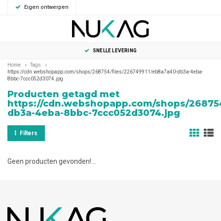
Eigen ontwerpen
0
MENU
SNELLE LEVERING
Home
Tags
https://cdn.webshopapp.com/shops/268754/files/226749911/eb8a7a40-db3a-4eba-
8bbc-7ccc052d3074.jpg
Producten getagd met
https://cdn.webshopapp.com/shops/268754
db3a-4eba-8bbc-7ccc052d3074.jpg
Filters
Geen producten gevonden!...